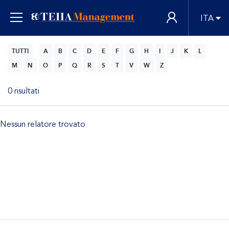
ITA
TUTTI
A
B
C
D
E
F
G
H
I
J
K
L
M
N
O
P
Q
R
S
T
V
W
Z
0 risultati
Nessun relatore trovato