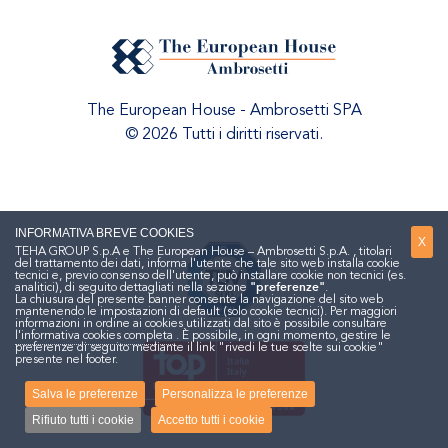
The European House - Ambrosetti SPA
© 2026 Tutti i diritti riservati.
INFORMATIVA BREVE COOKIES
X
TEHA GROUP S.p.A e The European House – Ambrosetti S.p.A. , titolari
del trattamento dei dati, informa l'utente che tale sito web installa cookie
tecnici e, previo consenso dell'utente, può installare cookie non tecnici (es.
analitici), di seguito dettagliati nella sezione
"preferenze"
.
La chiusura del presente banner consente la navigazione del sito web
mantenendo le impostazioni di default (solo cookie tecnici). Per maggiori
informazioni in ordine ai cookies utilizzati dal sito è possibile consultare
l'informativa cookies completa
. È possibile, in ogni momento, gestire le
preferenze di seguito mediante il link "rivedi le tue scelte sui cookie"
presente nel footer.
Salva le preferenze
Personalizza le preferenze
Rifiuto tutti i cookie
Accetto tutti i cookie