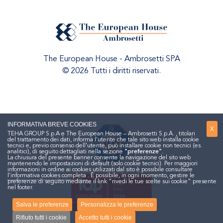
The European House - Ambrosetti SPA
© 2026 Tutti i diritti riservati.
INFORMATIVA BREVE COOKIES
X
TEHA GROUP S.p.A e The European House – Ambrosetti S.p.A. , titolari
del trattamento dei dati, informa l'utente che tale sito web installa cookie
tecnici e, previo consenso dell'utente, può installare cookie non tecnici (es.
analitici), di seguito dettagliati nella sezione
"preferenze"
.
La chiusura del presente banner consente la navigazione del sito web
mantenendo le impostazioni di default (solo cookie tecnici). Per maggiori
informazioni in ordine ai cookies utilizzati dal sito è possibile consultare
l'informativa cookies completa
. È possibile, in ogni momento, gestire le
preferenze di seguito mediante il link "rivedi le tue scelte sui cookie" presente
nel footer.
Salva le preferenze
Personalizza le preferenze
Rifiuto tutti i cookie
Accetto tutti i cookie