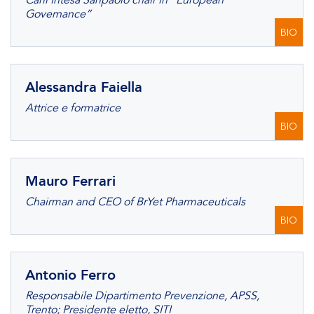
Carli Intesa Sanpaolo chair in “European
Governance”
BIO
Alessandra Faiella
Attrice e formatrice
BIO
Mauro Ferrari
Chairman and CEO of BrYet Pharmaceuticals
BIO
Antonio Ferro
Responsabile Dipartimento Prevenzione, APSS,
Trento; Presidente eletto, SITI