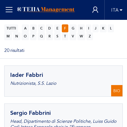
ITA
TUTTI
A
B
C
D
E
F
G
H
I
J
K
L
M
N
O
P
Q
R
S
T
V
W
Z
20 risultati
Iader Fabbri
Nutrizionista, S.S. Lazio
BIO
Sergio Fabbrini
Head, Dipartimento di Scienze Politiche, Luiss Guido