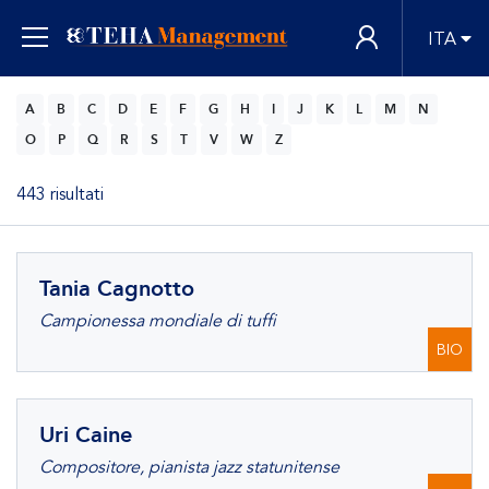
ITA
A
B
C
D
E
F
G
H
I
J
K
L
M
N
O
P
Q
R
S
T
V
W
Z
443 risultati
Tania Cagnotto
Campionessa mondiale di tuffi
BIO
Uri Caine
Compositore, pianista jazz statunitense