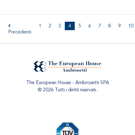
1
2
3
4
5
6
7
8
9
10
Precedenti
The European House - Ambrosetti SPA
© 2026 Tutti i diritti riservati.