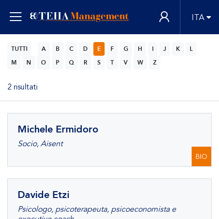
ITA
TUTTI
A
B
C
D
E
F
G
H
I
J
K
L
M
N
O
P
Q
R
S
T
V
W
Z
2 risultati
Michele Ermidoro
Socio, Aisent
BIO
Davide Etzi
Psicologo, psicoterapeuta, psicoeconomista e