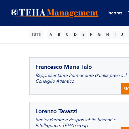
Incontri
TUTTI
A
B
C
D
E
F
G
H
I
J
Francesco Maria Talò
Rappresentante Permanente d’Italia presso il
Consiglio Atlantico
BI
Lorenzo Tavazzi
Senior Partner e Responsabile Scenari e
Intelligence, TEHA Group