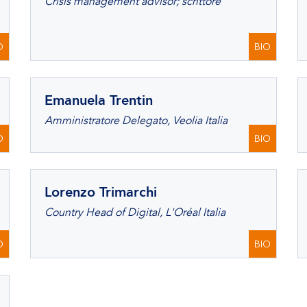
Crisis management advisor; scrittore
O
BIO
Emanuela Trentin
Amministratore Delegato, Veolia Italia
O
BIO
Lorenzo Trimarchi
Country Head of Digital, L'Oréal Italia
O
BIO