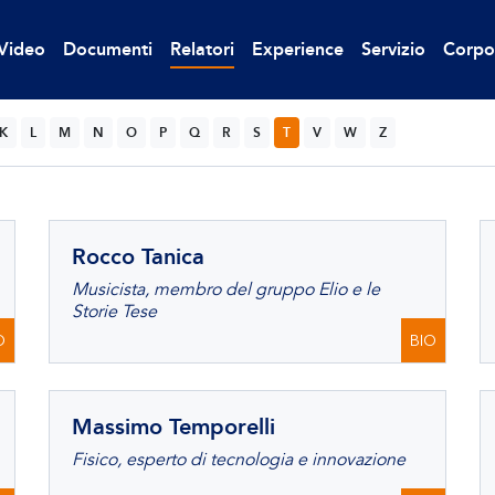
Video
Documenti
Relatori
Experience
Servizio
Corpo
K
L
M
N
O
P
Q
R
S
T
V
W
Z
Rocco Tanica
Musicista, membro del gruppo Elio e le
Storie Tese
O
BIO
Massimo Temporelli
Fisico, esperto di tecnologia e innovazione