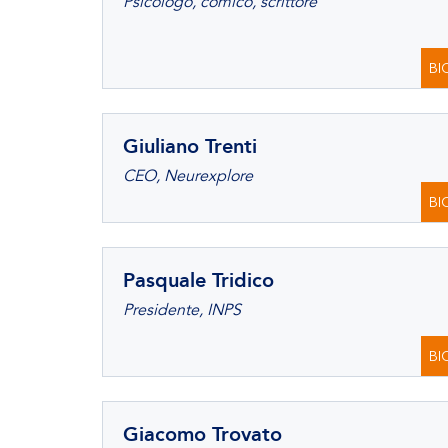
Psicologo, comico, scrittore
BI
Giuliano Trenti
CEO, Neurexplore
BI
Pasquale Tridico
Presidente, INPS
BI
Giacomo Trovato