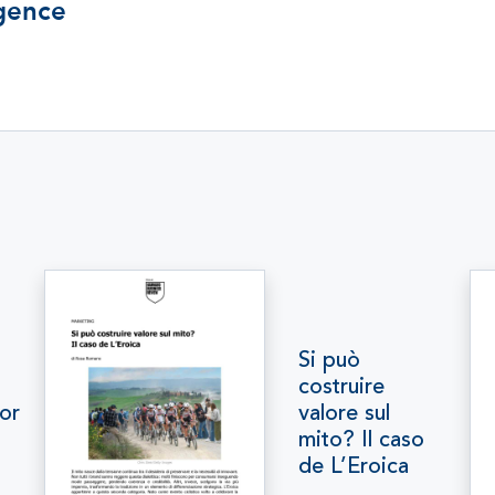
igence
Si può
costruire
for
valore sul
mito? Il caso
de L’Eroica