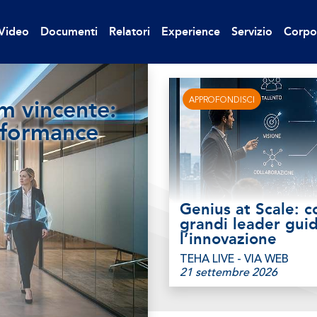
Video
Documenti
Relatori
Experience
Servizio
Corpo
APPROFONDISCI
am vincente:
erformance
Genius at Scale: c
grandi leader gui
l’innovazione
TEHA LIVE - VIA WEB
21 settembre 2026