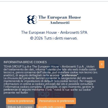
The European House - Ambrosetti SPA
© 2026 Tutti i diritti riservati.
INFORMATIVA BREVE COOKIES
X
TEHA GROUP S.p.A e The European House – Ambrosetti S.p.A. , titolari
del trattamento dei dati, informa l'utente che tale sito web installa cookie
tecnici e, previo consenso dell'utente, può installare cookie non tecnici (es.
analitici), di seguito dettagliati nella sezione
"preferenze"
.
La chiusura del presente banner consente la navigazione del sito web
mantenendo le impostazioni di default (solo cookie tecnici). Per maggiori
informazioni in ordine ai cookies utilizzati dal sito è possibile consultare
l'informativa cookies completa
. È possibile, in ogni momento, gestire le
preferenze di seguito mediante il link "rivedi le tue scelte sui cookie"
presente nel footer.
Salva le preferenze
Personalizza le preferenze
Rifiuto tutti i cookie
Accetto tutti i cookie