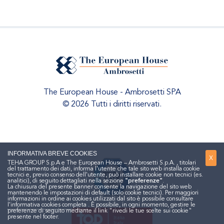
The European House - Ambrosetti SPA
© 2026 Tutti i diritti riservati.
INFORMATIVA BREVE COOKIES
X
TEHA GROUP S.p.A e The European House – Ambrosetti S.p.A. , titolari
del trattamento dei dati, informa l'utente che tale sito web installa cookie
tecnici e, previo consenso dell'utente, può installare cookie non tecnici (es.
analitici), di seguito dettagliati nella sezione
"preferenze"
.
La chiusura del presente banner consente la navigazione del sito web
mantenendo le impostazioni di default (solo cookie tecnici). Per maggiori
informazioni in ordine ai cookies utilizzati dal sito è possibile consultare
l'informativa cookies completa
. È possibile, in ogni momento, gestire le
preferenze di seguito mediante il link "rivedi le tue scelte sui cookie"
presente nel footer.