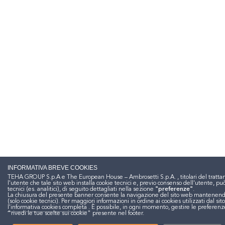
INFORMATIVA BREVE COOKIES
TEHA GROUP S.p.A e The European House – Ambrosetti S.p.A. , titolari del trattam
l'utente che tale sito web installa cookie tecnici e, previo consenso dell'utente, pu
tecnici (es. analitici), di seguito dettagliati nella sezione
"preferenze"
.
La chiusura del presente banner consente la navigazione del sito web mantenendo
(solo cookie tecnici). Per maggiori informazioni in ordine ai cookies utilizzati dal sit
l'informativa cookies completa
. È possibile, in ogni momento, gestire le preferenz
"rivedi le tue scelte sui cookie" presente nel footer.