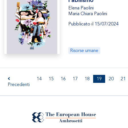
Elena Paolini
Maria Chiara Paolini
Pubblicato il 15/07/2024
Risorse umane
14
15
16
17
18
19
20
21
Precedenti